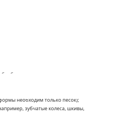
ии специалистов, вы получаете
бработку, а в некоторых случаях и
% песка можно использовать повторно);
формы необходим только песок);
апример, зубчатые колеса, шкивы,