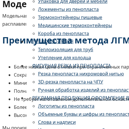
Модельные оснастки по че
Упаковка для дверей и мебели
Ложементы из пенопласта
Модельная оснастка способом получения отливок, исп
Термоконтейнеры пищевые
расплавленного металла в литейную форму. Наиболее
Медицинские термоконтейнеры
Короба из пенопласта
Преимущества метода ЛГ
ТЕПЛОИЗОЛЯЦИЯ
Теплоизоляция для труб
Утепление для колодца
ФИГУРНАЯ РЕЗКА ИЗ ПЕНОПЛАСТА
Более низкая цена отливки при ограниченных па
Резка пенопласта нихромовой нитью
Сокращение операции финишной обработки отл
3D-резка пенопласта на ЧПУ
Минимальное количество отходов производства
Ручная обработка изделий из пеноплас
Полная идентичность деталей в серии
РЕКЛАМНАЯ ПРОДУКЦИЯ ОФОРМЛЕНИЕ В
Не требует изготовления дополнительной оснаст
Логотипы из пенопласта
Более экологичный метод производства
Объемные буквы и цифры из пеноплас
Высокое качество выпускаемой продукции
Слова и надписи
Мы производим модельную оснастку для литья любой 