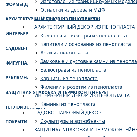
Изготовление газифицируемых моделе
ФОРМЫ ДЛЯ ОГНЕУПОРОВ
Оснастки из дерева и МДФ
ФОРМЫ ДЛЯ ОГНЕУПОРОВ
АРХИТЕКТУРНЫЙ ДЕКОР ИЗ ПЕНОПЛАСТА
АРХИТЕКТУРНЫЙ ДЕКОР ИЗ ПЕНОПЛАСТА
ИНТЕРЬЕРНЫЙ ДЕКОР ИЗ ПЕНОПЛАСТА
Колонны и пилястры из пенопласта
Капители и основания из пенопласта
САДОВО-ПАРКОВЫЙ ДЕКОР
Арки из пенопласта
Замковые и рустовые камни из пенопла
ФИГУРНАЯ РЕЗКА ИЗ ПЕНОПЛАСТА
Балюстрады из пенопласта
РЕКЛАМНАЯ ПРОДУКЦИЯ ОФОРМЛЕНИЕ ВИТРИН И ТОРГО
Карнизы из пенопласта
Филенки и розетки из пенопласта
ЗАЩИТНАЯ УПАКОВКА И ТЕРМОКОНТЕЙНЕРЫ
ИНТЕРЬЕРНЫЙ ДЕКОР ИЗ ПЕНОПЛАСТА
Камины из пенопласта
ТЕПЛОИЗОЛЯЦИЯ
САДОВО-ПАРКОВЫЙ ДЕКОР
Скульптуры и арт-объекты
ПОКРЫТИЕ ИЗДЕЛИЙ ИЗ ПЕНОПЛАСТА
ЗАЩИТНАЯ УПАКОВКА И ТЕРМОКОНТЕЙН