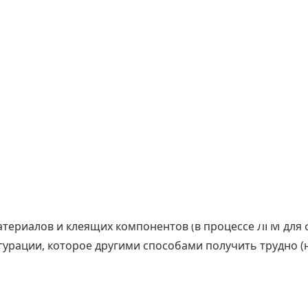
снастки у нас
ованию, большому опыту работы и высокой квалификац
к, что позволяет сократить затраты на механическую о
ущественно снижает себестоимость готовых изделий (97
ериалов и клеящих компонентов (в процессе ЛГМ для 
урации, которое другими способами получить трудно (н