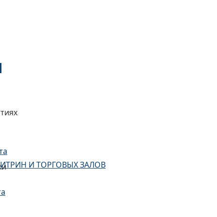
ртежам заказчика
ользующий модель, изготовленную из материала, кото
 часто используемым материалом для моделей является
М
ртиях
ивок
та
ИТРИН И ТОРГОВЫХ ЗАЛОВ
ки
та
конфигурации и назначения, используя передовые техн