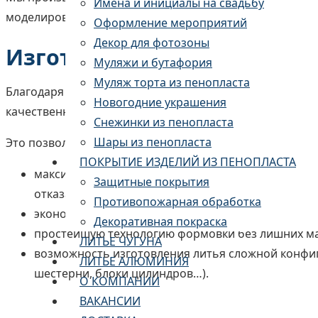
Имена и инициалы на свадьбу
моделирование процессов литья.
Оформление мероприятий
Декор для фотозоны
Изготовление модельной о
Муляжи и бутафория
Муляж торта из пенопласта
Благодаря используемому нами высокоточному оборуд
Новогодние украшения
качественную модельную оснастку.
Снежинки из пенопласта
Шары из пенопласта
Это позволяет обеспечить:
ПОКРЫТИЕ ИЗДЕЛИЙ ИЗ ПЕНОПЛАСТА
максимальную точность и высокое качество отливо
Защитные покрытия
отказаться от нее;
Противопожарная обработка
экономически выгодное производство, которое с
Декоративная покраска
простейшую технологию формовки без лишних мат
ЛИТЬЕ ЧУГУНА
возможность изготовления литья сложной конфиг
ЛИТЬЕ АЛЮМИНИЯ
шестерни, блоки цилиндров…).
О КОМПАНИИ
ВАКАНСИИ