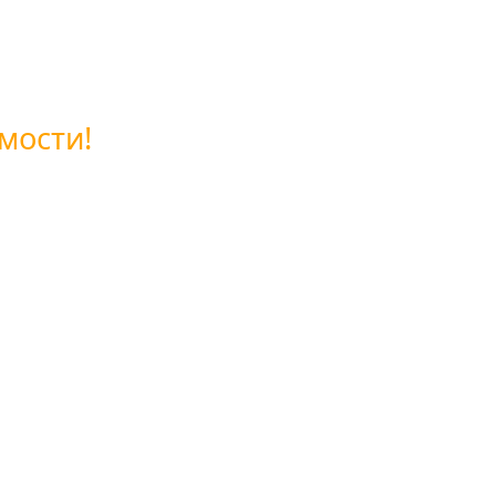
мости!
ой обратной связи или позвоните нам по бесплатному 