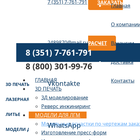
7 (351) 7-761-791
ЗАКАЗАТЬ
Главная
О компани
2489870@mail.ru
РАСЧЕТ
Вакансии
8 (351) 7-761-791
Доставка
8 (800) 301-99-76
ГЛАВНАЯ
Контакты
Vkontakte
3D ПЕЧАТЬ
3D ПЕЧАТЬ
3Д моделирование
ЛАЗЕРНАЯ РЕЗКА
Реверс инжиниринг
ЛИТЬЕ
МОДЕЛИ ДЛЯ ЛГМ
Модельные оснастки по чертежам зака
WhatsApp
МОДЕЛИ ДЛЯ ЛГМ
Изготовление пресс-форм