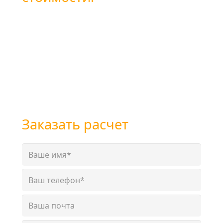
Вы можете оставить заявку
воспользовавшись формой обратной связи
или позвоните нам по бесплатному
телефону
+7 (800) 101-28-03
или
+7 (351) 7-761-791
Заказать расчет